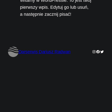
Witamy w WordPressie. To jest twój
pierwszy wpis. Edytuj go lub usuń,
a następnie zacznij pisać!
Instagram
Faceboo
Twitter
Darserwis Dariusz Radwan